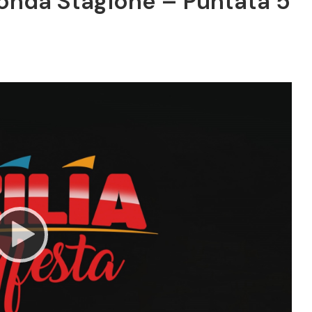
conda Stagione – Puntata 5
Video
Player