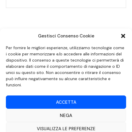
Gestisci Consenso Cookie
SEGUICI SUI SOCIAL
Per fornire le migliori esperienze, utilizziamo tecnologie come
i cookie per memorizzare e/o accedere alle informazioni del
dispositivo. Il consenso a queste tecnologie ci permetterà di
elaborare dati come il comportamento di navigazione o ID
unici su questo sito. Non acconsentire o ritirare il consenso
può influire negativamente su alcune caratteristiche e
funzioni.
ACCETTA
NEGA
DOCUMENTO REDATTO AI SENSI DELL’ART. 6 DEL DECRETO DEL MINISTRO
DELLE COMUNICAZIONI 8 APRILE 2004 RECANTE IL CODICE DI
AUTOREGOLAMENTAZIONE IN MATERIA DI ATTUAZIONE DEL PRINCIPIO DEL
VISUALIZZA LE PREFERENZE