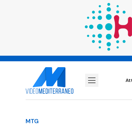
At
MTG