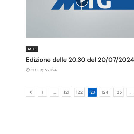
MTG
Edizione delle 20.30 del 20/07/202
20 Luglio 2024
1
…
121
122
123
124
125
…