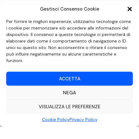
Gestisci Consenso Cookie
SEGUICI SUI SOCIAL
Per fornire le migliori esperienze, utilizziamo tecnologie come
i cookie per memorizzare e/o accedere alle informazioni del
dispositivo. Il consenso a queste tecnologie ci permetterà di
elaborare dati come il comportamento di navigazione o ID
unici su questo sito. Non acconsentire o ritirare il consenso
può influire negativamente su alcune caratteristiche e
funzioni.
ACCETTA
NEGA
DOCUMENTO REDATTO AI SENSI DELL’ART. 6 DEL DECRETO DEL MINISTRO
DELLE COMUNICAZIONI 8 APRILE 2004 RECANTE IL CODICE DI
AUTOREGOLAMENTAZIONE IN MATERIA DI ATTUAZIONE DEL PRINCIPIO DEL
VISUALIZZA LE PREFERENZE
PLURALISMO, DI CUI ALL’ART. 11 QUATER, COMMA 2 DELLA LEGGE 22 FEBBRAIO
2000 N. 28, COME INTRODOTTO DALLA LEGGE 6 NOVEMBRE 2003, N. 313
Cookie Policy
Privacy Policy
©2022 Video Mediterraneo – Realizzato da
Rubidia.
Tutti i diritti riservati |
RVM Srl – SS 115 Km 339,500 – Modica (RG) | P.Iva 00857190888.