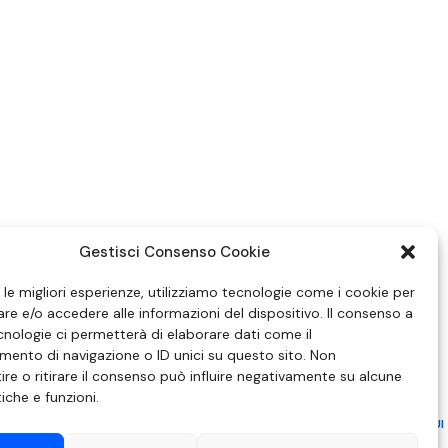
Gestisci Consenso Cookie
e le migliori esperienze, utilizziamo tecnologie come i cookie per
e e/o accedere alle informazioni del dispositivo. Il consenso a
nologie ci permetterà di elaborare dati come il
ento di navigazione o ID unici su questo sito. Non
re o ritirare il consenso può influire negativamente su alcune
tiche e funzioni.
ZIONE IN MATERIA DI ATTUAZIONE DEL PRINCIPIO DEL PLURALISMO, DI CUI
 6 NOVEMBRE 2003, N. 313