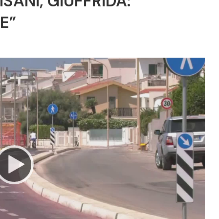
SANI, GIUFFRIDA:
E”
Video
Player