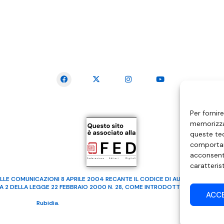
SEGUICI SUI SOCIAL
Per fornir
memorizzar
queste tec
comportam
acconsenti
caratteris
LLE COMUNICAZIONI 8 APRILE 2004 RECANTE IL CODICE DI AUTOREGOLAMENTA
MA 2 DELLA LEGGE 22 FEBBRAIO 2000 N. 28, COME INTRODOTTO DALLA LEGGE
ACC
ealizzato da
Rubidia.
Tutti i diritti riservati | RVM Srl – SS 115 Km 339,500 