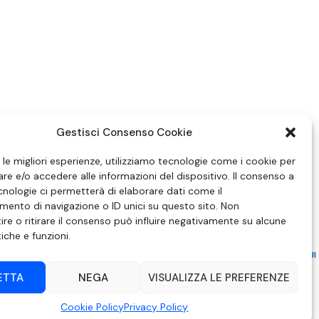
Gestisci Consenso Cookie
e le migliori esperienze, utilizziamo tecnologie come i cookie per
e e/o accedere alle informazioni del dispositivo. Il consenso a
nologie ci permetterà di elaborare dati come il
ento di navigazione o ID unici su questo sito. Non
re o ritirare il consenso può influire negativamente su alcune
tiche e funzioni.
ZIONE IN MATERIA DI ATTUAZIONE DEL PRINCIPIO DEL PLURALISMO, DI CUI
 6 NOVEMBRE 2003, N. 313
ETTA
NEGA
VISUALIZZA LE PREFERENZE
– Modica (RG) | P.Iva 00857190888.
Cookie Policy
Privacy Policy