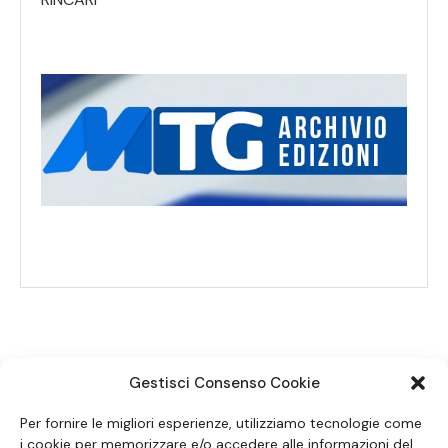
Gestisci Consenso Cookie
SEGUICI SUI SOCIAL
Per fornire le migliori esperienze, utilizziamo tecnologie come
i cookie per memorizzare e/o accedere alle informazioni del