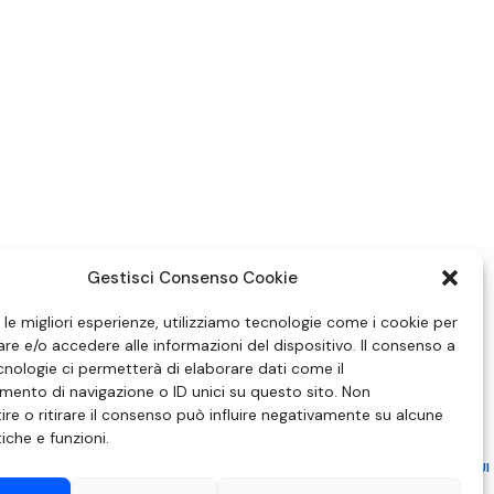
Gestisci Consenso Cookie
e le migliori esperienze, utilizziamo tecnologie come i cookie per
e e/o accedere alle informazioni del dispositivo. Il consenso a
nologie ci permetterà di elaborare dati come il
ento di navigazione o ID unici su questo sito. Non
re o ritirare il consenso può influire negativamente su alcune
tiche e funzioni.
ZIONE IN MATERIA DI ATTUAZIONE DEL PRINCIPIO DEL PLURALISMO, DI CUI
 6 NOVEMBRE 2003, N. 313