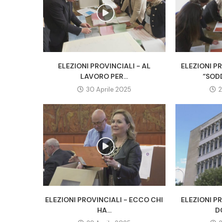
ELEZIONI PROVINCIALI - AL
ELEZIONI PR
LAVORO PER...
“SODD
30 Aprile 2025
2
ELEZIONI PROVINCIALI - ECCO CHI
ELEZIONI PR
HA...
D