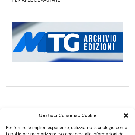
Gestisci Consenso Cookie
SEGUICI SUI SOCIAL
Per fornire le migliori esperienze, utilizziamo tecnologie come
i cookie per memorizzare e/o accedere alle informazioni del