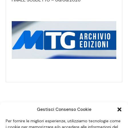
Gestisci Consenso Cookie
SEGUICI SUI SOCIAL
Per fornire le migliori esperienze, utilizziamo tecnologie come
i cookie per memorizzare e/o accedere alle informazioni del