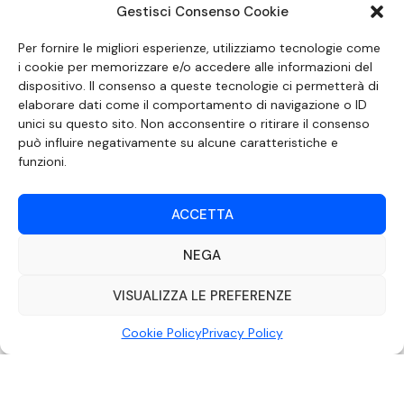
Gestisci Consenso Cookie
SEGUICI SUI SOCIAL
Per fornire le migliori esperienze, utilizziamo tecnologie come
i cookie per memorizzare e/o accedere alle informazioni del
dispositivo. Il consenso a queste tecnologie ci permetterà di
elaborare dati come il comportamento di navigazione o ID
unici su questo sito. Non acconsentire o ritirare il consenso
può influire negativamente su alcune caratteristiche e
funzioni.
ACCETTA
NEGA
DOCUMENTO REDATTO AI SENSI DELL’ART. 6 DEL DECRETO DEL MINISTRO
DELLE COMUNICAZIONI 8 APRILE 2004 RECANTE IL CODICE DI
AUTOREGOLAMENTAZIONE IN MATERIA DI ATTUAZIONE DEL PRINCIPIO DEL
VISUALIZZA LE PREFERENZE
PLURALISMO, DI CUI ALL’ART. 11 QUATER, COMMA 2 DELLA LEGGE 22 FEBBRAIO
2000 N. 28, COME INTRODOTTO DALLA LEGGE 6 NOVEMBRE 2003, N. 313
Cookie Policy
Privacy Policy
©2022 Video Mediterraneo – Realizzato da
Rubidia.
Tutti i diritti riservati |
RVM Srl – SS 115 Km 339,500 – Modica (RG) | P.Iva 00857190888.