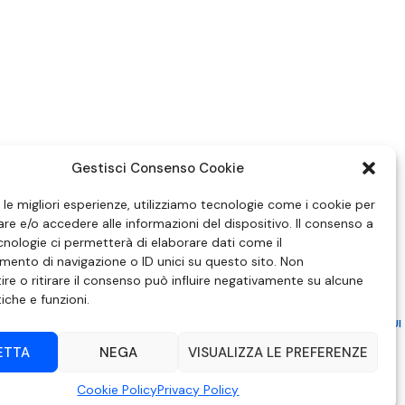
Gestisci Consenso Cookie
e le migliori esperienze, utilizziamo tecnologie come i cookie per
e e/o accedere alle informazioni del dispositivo. Il consenso a
nologie ci permetterà di elaborare dati come il
ento di navigazione o ID unici su questo sito. Non
re o ritirare il consenso può influire negativamente su alcune
tiche e funzioni.
ZIONE IN MATERIA DI ATTUAZIONE DEL PRINCIPIO DEL PLURALISMO, DI CUI
 6 NOVEMBRE 2003, N. 313
ETTA
NEGA
VISUALIZZA LE PREFERENZE
– Modica (RG) | P.Iva 00857190888.
Cookie Policy
Privacy Policy