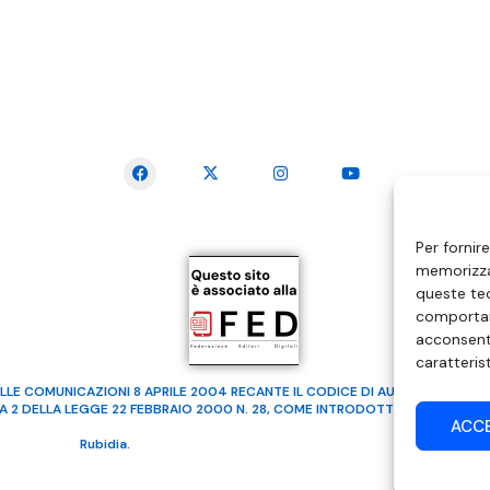
SEGUICI SUI SOCIAL
Per fornir
memorizzar
queste tec
comportam
acconsenti
caratteris
LLE COMUNICAZIONI 8 APRILE 2004 RECANTE IL CODICE DI AUTOREGOLAMENTA
MA 2 DELLA LEGGE 22 FEBBRAIO 2000 N. 28, COME INTRODOTTO DALLA LEGGE
ACC
ealizzato da
Rubidia.
Tutti i diritti riservati | RVM Srl – SS 115 Km 339,500 