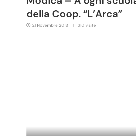
Modica – A ogni scuola u
della Coop. “L’Arca”
21 Novembre 2018
310
visite