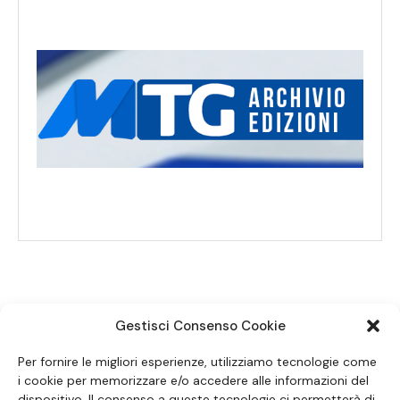
Gestisci Consenso Cookie
SEGUICI SUI SOCIAL
Per fornire le migliori esperienze, utilizziamo tecnologie come
i cookie per memorizzare e/o accedere alle informazioni del
dispositivo. Il consenso a queste tecnologie ci permetterà di