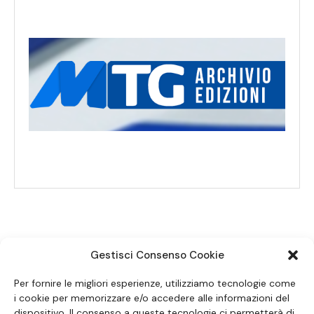
Gestisci Consenso Cookie
SEGUICI SUI SOCIAL
Per fornire le migliori esperienze, utilizziamo tecnologie come
i cookie per memorizzare e/o accedere alle informazioni del
dispositivo. Il consenso a queste tecnologie ci permetterà di