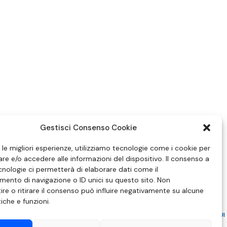
Gestisci Consenso Cookie
e le migliori esperienze, utilizziamo tecnologie come i cookie per
e e/o accedere alle informazioni del dispositivo. Il consenso a
nologie ci permetterà di elaborare dati come il
ento di navigazione o ID unici su questo sito. Non
re o ritirare il consenso può influire negativamente su alcune
tiche e funzioni.
ZIONE IN MATERIA DI ATTUAZIONE DEL PRINCIPIO DEL PLURALISMO, DI CUI
 6 NOVEMBRE 2003, N. 313