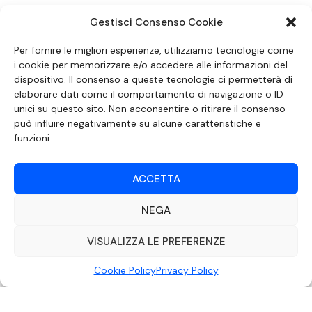
Gestisci Consenso Cookie
SEGUICI SUI SOCIAL
Per fornire le migliori esperienze, utilizziamo tecnologie come
i cookie per memorizzare e/o accedere alle informazioni del
dispositivo. Il consenso a queste tecnologie ci permetterà di
elaborare dati come il comportamento di navigazione o ID
unici su questo sito. Non acconsentire o ritirare il consenso
può influire negativamente su alcune caratteristiche e
funzioni.
ACCETTA
NEGA
DOCUMENTO REDATTO AI SENSI DELL’ART. 6 DEL DECRETO DEL MINISTRO
DELLE COMUNICAZIONI 8 APRILE 2004 RECANTE IL CODICE DI
AUTOREGOLAMENTAZIONE IN MATERIA DI ATTUAZIONE DEL PRINCIPIO DEL
VISUALIZZA LE PREFERENZE
PLURALISMO, DI CUI ALL’ART. 11 QUATER, COMMA 2 DELLA LEGGE 22 FEBBRAIO
2000 N. 28, COME INTRODOTTO DALLA LEGGE 6 NOVEMBRE 2003, N. 313
Cookie Policy
Privacy Policy
©2022 Video Mediterraneo – Realizzato da
Rubidia.
Tutti i diritti riservati |
RVM Srl – SS 115 Km 339,500 – Modica (RG) | P.Iva 00857190888.