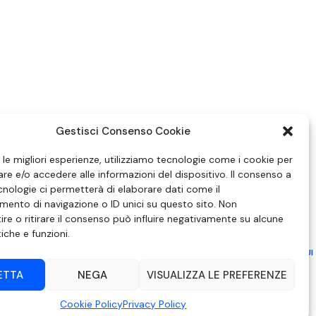
Gestisci Consenso Cookie
e le migliori esperienze, utilizziamo tecnologie come i cookie per
e e/o accedere alle informazioni del dispositivo. Il consenso a
nologie ci permetterà di elaborare dati come il
ento di navigazione o ID unici su questo sito. Non
re o ritirare il consenso può influire negativamente su alcune
tiche e funzioni.
ZIONE IN MATERIA DI ATTUAZIONE DEL PRINCIPIO DEL PLURALISMO, DI CUI
 6 NOVEMBRE 2003, N. 313
ETTA
NEGA
VISUALIZZA LE PREFERENZE
– Modica (RG) | P.Iva 00857190888.
Cookie Policy
Privacy Policy