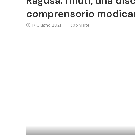
Ragusa: rifiuti, una dis
comprensorio modica
17 Giugno 2021
395
visite