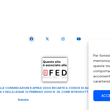
SEGUICI SUI SOCIAL
Per fornir
memorizzar
queste tec
comportam
acconsenti
caratteris
LLE COMUNICAZIONI 8 APRILE 2004 RECANTE IL CODICE DI AUTOREGOLAMENTA
MA 2 DELLA LEGGE 22 FEBBRAIO 2000 N. 28, COME INTRODOTTO DALLA LEGGE
ACC
ealizzato da
Rubidia.
Tutti i diritti riservati | RVM Srl – SS 115 Km 339,500 