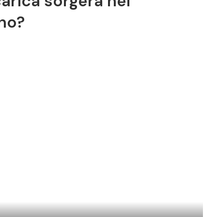
carica sorgerà nel
no?