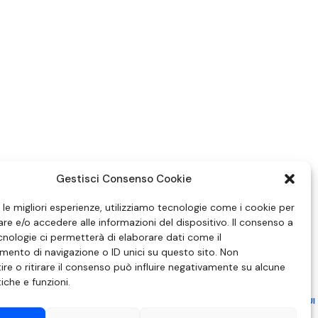
Gestisci Consenso Cookie
e le migliori esperienze, utilizziamo tecnologie come i cookie per
e e/o accedere alle informazioni del dispositivo. Il consenso a
nologie ci permetterà di elaborare dati come il
ento di navigazione o ID unici su questo sito. Non
re o ritirare il consenso può influire negativamente su alcune
tiche e funzioni.
ZIONE IN MATERIA DI ATTUAZIONE DEL PRINCIPIO DEL PLURALISMO, DI CUI
 6 NOVEMBRE 2003, N. 313