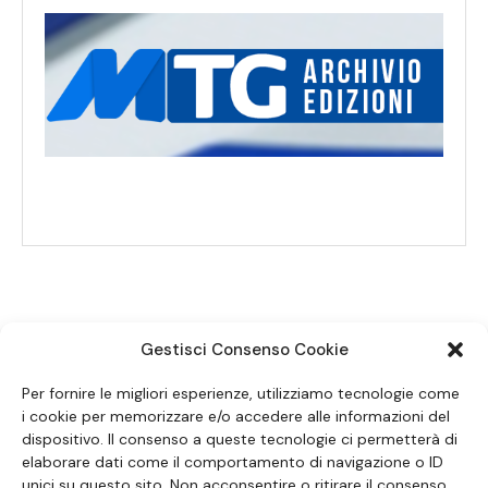
Gestisci Consenso Cookie
SEGUICI SUI SOCIAL
Per fornire le migliori esperienze, utilizziamo tecnologie come
i cookie per memorizzare e/o accedere alle informazioni del
dispositivo. Il consenso a queste tecnologie ci permetterà di
elaborare dati come il comportamento di navigazione o ID
unici su questo sito. Non acconsentire o ritirare il consenso