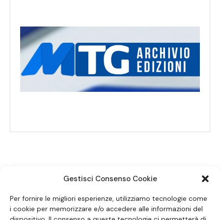
Gestisci Consenso Cookie
SEGUICI SUI SOCIAL
Per fornire le migliori esperienze, utilizziamo tecnologie come
i cookie per memorizzare e/o accedere alle informazioni del
dispositivo. Il consenso a queste tecnologie ci permetterà di