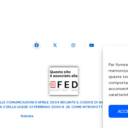
SEGUICI SUI SOCIAL
Per fornir
memorizzar
queste tec
comportam
acconsenti
caratteris
LLE COMUNICAZIONI 8 APRILE 2004 RECANTE IL CODICE DI AUTOREGOLAMENTA
MA 2 DELLA LEGGE 22 FEBBRAIO 2000 N. 28, COME INTRODOTTO DALLA LEGGE
ACC
ealizzato da
Rubidia.
Tutti i diritti riservati | RVM Srl – SS 115 Km 339,500 