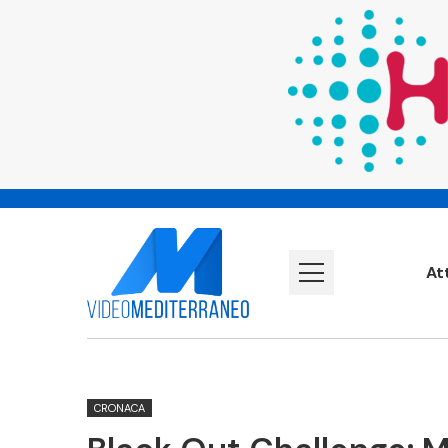
At
CRONACA