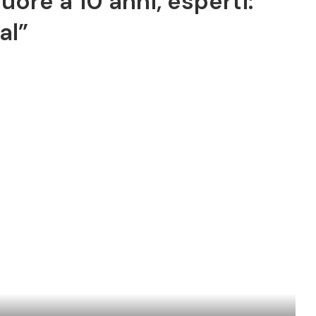
ore a 10 anni, esperti: ”
al”