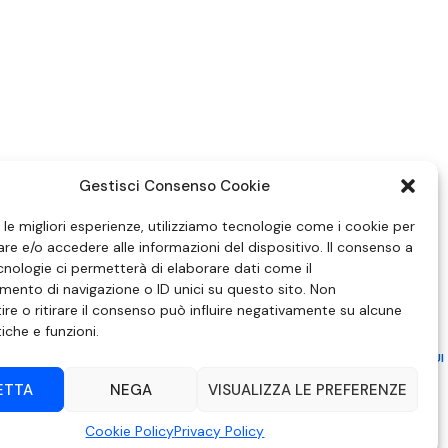
Gestisci Consenso Cookie
e le migliori esperienze, utilizziamo tecnologie come i cookie per
e e/o accedere alle informazioni del dispositivo. Il consenso a
nologie ci permetterà di elaborare dati come il
ento di navigazione o ID unici su questo sito. Non
re o ritirare il consenso può influire negativamente su alcune
tiche e funzioni.
ZIONE IN MATERIA DI ATTUAZIONE DEL PRINCIPIO DEL PLURALISMO, DI CUI
 6 NOVEMBRE 2003, N. 313
ETTA
NEGA
VISUALIZZA LE PREFERENZE
– Modica (RG) | P.Iva 00857190888.
Cookie Policy
Privacy Policy