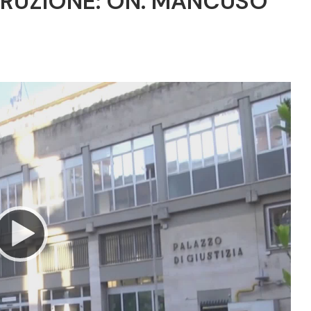
RRUZIONE: ON. MANCUSO
Video
Player