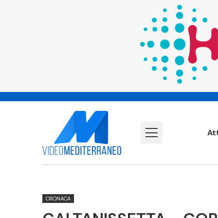
At
CRONACA