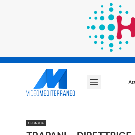
At
CRONACA