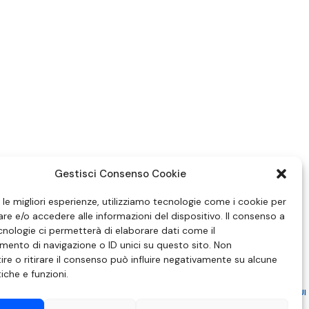
Gestisci Consenso Cookie
e le migliori esperienze, utilizziamo tecnologie come i cookie per
e e/o accedere alle informazioni del dispositivo. Il consenso a
nologie ci permetterà di elaborare dati come il
ento di navigazione o ID unici su questo sito. Non
re o ritirare il consenso può influire negativamente su alcune
tiche e funzioni.
ZIONE IN MATERIA DI ATTUAZIONE DEL PRINCIPIO DEL PLURALISMO, DI CUI
 6 NOVEMBRE 2003, N. 313