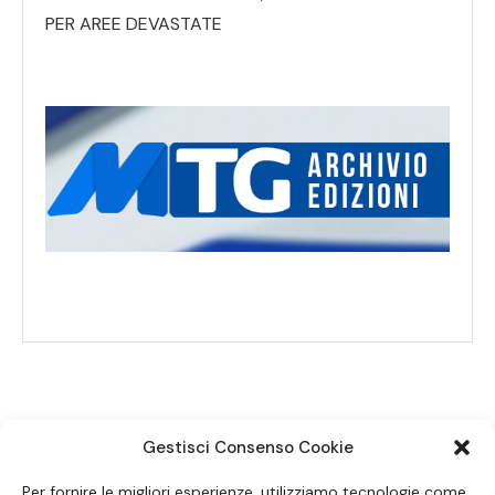
PER AREE DEVASTATE
Gestisci Consenso Cookie
SEGUICI SUI SOCIAL
Per fornire le migliori esperienze, utilizziamo tecnologie come