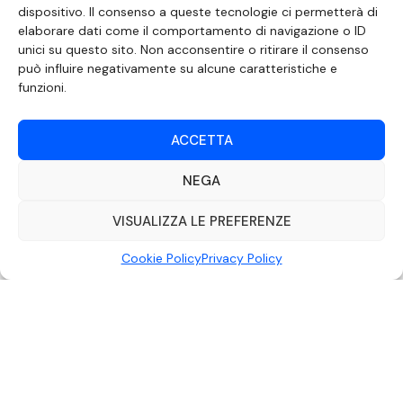
dispositivo. Il consenso a queste tecnologie ci permetterà di
elaborare dati come il comportamento di navigazione o ID
SEGUICI SUI SOCIAL
unici su questo sito. Non acconsentire o ritirare il consenso
può influire negativamente su alcune caratteristiche e
funzioni.
ACCETTA
NEGA
VISUALIZZA LE PREFERENZE
Cookie Policy
Privacy Policy
DOCUMENTO REDATTO AI SENSI DELL’ART. 6 DEL DECRETO DEL MINISTRO
DELLE COMUNICAZIONI 8 APRILE 2004 RECANTE IL CODICE DI
AUTOREGOLAMENTAZIONE IN MATERIA DI ATTUAZIONE DEL PRINCIPIO DEL
PLURALISMO, DI CUI ALL’ART. 11 QUATER, COMMA 2 DELLA LEGGE 22 FEBBRAIO
2000 N. 28, COME INTRODOTTO DALLA LEGGE 6 NOVEMBRE 2003, N. 313
©2022 Video Mediterraneo – Realizzato da
Rubidia.
Tutti i diritti riservati |
RVM Srl – SS 115 Km 339,500 – Modica (RG) | P.Iva 00857190888.