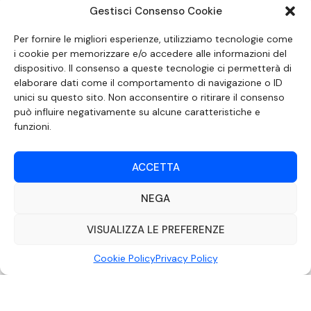
Gestisci Consenso Cookie
SEGUICI SUI SOCIAL
Per fornire le migliori esperienze, utilizziamo tecnologie come
i cookie per memorizzare e/o accedere alle informazioni del
dispositivo. Il consenso a queste tecnologie ci permetterà di
elaborare dati come il comportamento di navigazione o ID
unici su questo sito. Non acconsentire o ritirare il consenso
può influire negativamente su alcune caratteristiche e
funzioni.
ACCETTA
NEGA
DOCUMENTO REDATTO AI SENSI DELL’ART. 6 DEL DECRETO DEL MINISTRO
DELLE COMUNICAZIONI 8 APRILE 2004 RECANTE IL CODICE DI
AUTOREGOLAMENTAZIONE IN MATERIA DI ATTUAZIONE DEL PRINCIPIO DEL
VISUALIZZA LE PREFERENZE
PLURALISMO, DI CUI ALL’ART. 11 QUATER, COMMA 2 DELLA LEGGE 22 FEBBRAIO
2000 N. 28, COME INTRODOTTO DALLA LEGGE 6 NOVEMBRE 2003, N. 313
Cookie Policy
Privacy Policy
©2022 Video Mediterraneo – Realizzato da
Rubidia.
Tutti i diritti riservati |
RVM Srl – SS 115 Km 339,500 – Modica (RG) | P.Iva 00857190888.