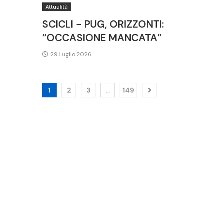
Attualità
SCICLI - PUG, ORIZZONTI:
“OCCASIONE MANCATA”
29 Luglio 2026
1
2
3
…
149