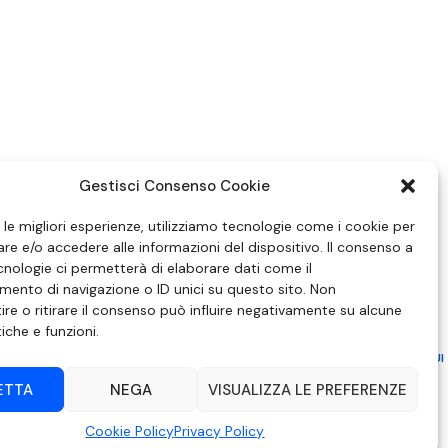
Gestisci Consenso Cookie
e le migliori esperienze, utilizziamo tecnologie come i cookie per
e e/o accedere alle informazioni del dispositivo. Il consenso a
nologie ci permetterà di elaborare dati come il
ento di navigazione o ID unici su questo sito. Non
re o ritirare il consenso può influire negativamente su alcune
tiche e funzioni.
ZIONE IN MATERIA DI ATTUAZIONE DEL PRINCIPIO DEL PLURALISMO, DI CUI
 6 NOVEMBRE 2003, N. 313
ETTA
NEGA
VISUALIZZA LE PREFERENZE
– Modica (RG) | P.Iva 00857190888.
Cookie Policy
Privacy Policy