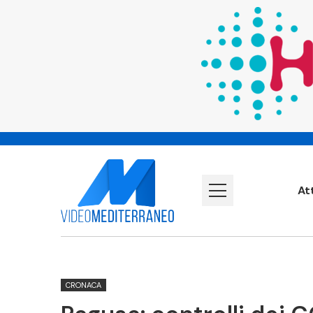
At
CRONACA