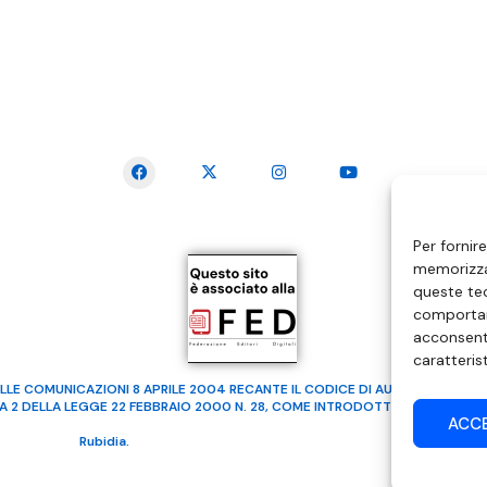
SEGUICI SUI SOCIAL
Per fornir
memorizzar
queste tec
comportam
acconsenti
caratteris
LLE COMUNICAZIONI 8 APRILE 2004 RECANTE IL CODICE DI AUTOREGOLAMENTA
MA 2 DELLA LEGGE 22 FEBBRAIO 2000 N. 28, COME INTRODOTTO DALLA LEGGE
ACC
ealizzato da
Rubidia.
Tutti i diritti riservati | RVM Srl – SS 115 Km 339,500 