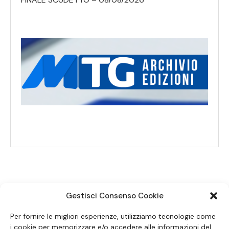
Gestisci Consenso Cookie
SEGUICI SUI SOCIAL
Per fornire le migliori esperienze, utilizziamo tecnologie come
i cookie per memorizzare e/o accedere alle informazioni del