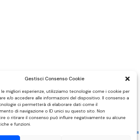
Gestisci Consenso Cookie
e le migliori esperienze, utilizziamo tecnologie come i cookie per
e e/o accedere alle informazioni del dispositivo. Il consenso a
nologie ci permetterà di elaborare dati come il
ento di navigazione o ID unici su questo sito. Non
re o ritirare il consenso può influire negativamente su alcune
tiche e funzioni.
ZIONE IN MATERIA DI ATTUAZIONE DEL PRINCIPIO DEL PLURALISMO, DI CUI
 6 NOVEMBRE 2003, N. 313