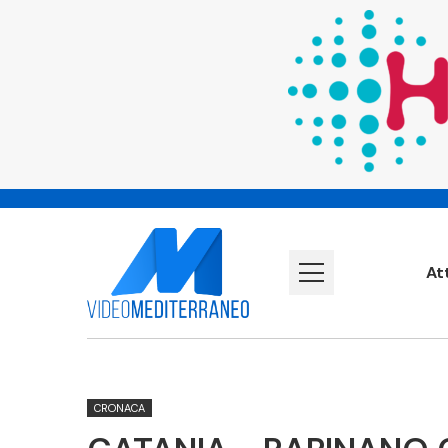
At
CRONACA