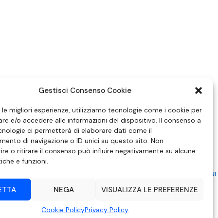
Gestisci Consenso Cookie
e le migliori esperienze, utilizziamo tecnologie come i cookie per
e e/o accedere alle informazioni del dispositivo. Il consenso a
nologie ci permetterà di elaborare dati come il
ento di navigazione o ID unici su questo sito. Non
re o ritirare il consenso può influire negativamente su alcune
tiche e funzioni.
ZIONE IN MATERIA DI ATTUAZIONE DEL PRINCIPIO DEL PLURALISMO, DI CUI
 6 NOVEMBRE 2003, N. 313
ETTA
NEGA
VISUALIZZA LE PREFERENZE
– Modica (RG) | P.Iva 00857190888.
Cookie Policy
Privacy Policy