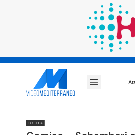
At
POLITICA