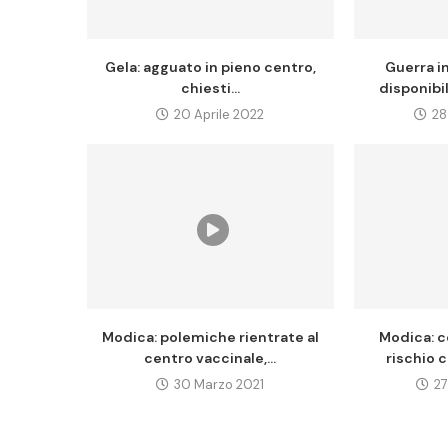
Gela: agguato in pieno centro,
Guerra i
chiesti...
disponibil
20 Aprile 2022
28
Modica: polemiche rientrate al
Modica: c
centro vaccinale,...
rischio c
30 Marzo 2021
27