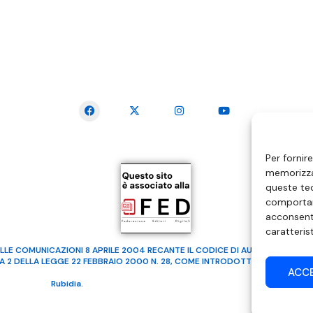
SEGUICI SUI SOCIAL
Per fornir
memorizzar
queste tec
comportam
acconsenti
caratteris
LLE COMUNICAZIONI 8 APRILE 2004 RECANTE IL CODICE DI AUTOREGOLAMENTA
MA 2 DELLA LEGGE 22 FEBBRAIO 2000 N. 28, COME INTRODOTTO DALLA LEGGE
ACC
ealizzato da
Rubidia.
Tutti i diritti riservati | RVM Srl – SS 115 Km 339,500 