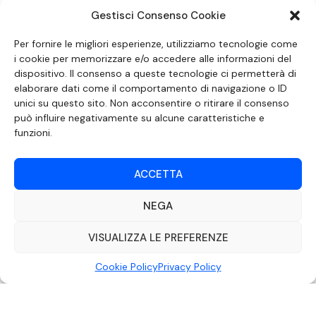
Gestisci Consenso Cookie
SEGUICI SUI SOCIAL
Per fornire le migliori esperienze, utilizziamo tecnologie come
i cookie per memorizzare e/o accedere alle informazioni del
dispositivo. Il consenso a queste tecnologie ci permetterà di
elaborare dati come il comportamento di navigazione o ID
unici su questo sito. Non acconsentire o ritirare il consenso
può influire negativamente su alcune caratteristiche e
funzioni.
ACCETTA
NEGA
DOCUMENTO REDATTO AI SENSI DELL’ART. 6 DEL DECRETO DEL MINISTRO
DELLE COMUNICAZIONI 8 APRILE 2004 RECANTE IL CODICE DI
AUTOREGOLAMENTAZIONE IN MATERIA DI ATTUAZIONE DEL PRINCIPIO DEL
VISUALIZZA LE PREFERENZE
PLURALISMO, DI CUI ALL’ART. 11 QUATER, COMMA 2 DELLA LEGGE 22 FEBBRAIO
2000 N. 28, COME INTRODOTTO DALLA LEGGE 6 NOVEMBRE 2003, N. 313
Cookie Policy
Privacy Policy
©2022 Video Mediterraneo – Realizzato da
Rubidia.
Tutti i diritti riservati |
RVM Srl – SS 115 Km 339,500 – Modica (RG) | P.Iva 00857190888.