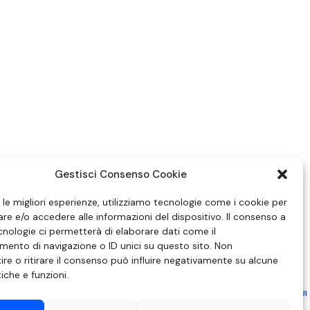
Gestisci Consenso Cookie
e le migliori esperienze, utilizziamo tecnologie come i cookie per
e e/o accedere alle informazioni del dispositivo. Il consenso a
nologie ci permetterà di elaborare dati come il
ento di navigazione o ID unici su questo sito. Non
re o ritirare il consenso può influire negativamente su alcune
tiche e funzioni.
ZIONE IN MATERIA DI ATTUAZIONE DEL PRINCIPIO DEL PLURALISMO, DI CUI
 6 NOVEMBRE 2003, N. 313