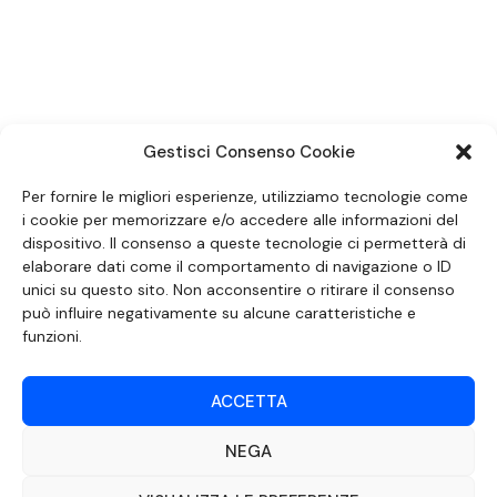
SEGUICI SUI SOCIAL
Gestisci Consenso Cookie
Per fornire le migliori esperienze, utilizziamo tecnologie come
i cookie per memorizzare e/o accedere alle informazioni del
dispositivo. Il consenso a queste tecnologie ci permetterà di
elaborare dati come il comportamento di navigazione o ID
unici su questo sito. Non acconsentire o ritirare il consenso
può influire negativamente su alcune caratteristiche e
funzioni.
DOCUMENTO REDATTO AI SENSI DELL’ART. 6 DEL DECRETO DEL MINISTRO
ACCETTA
DELLE COMUNICAZIONI 8 APRILE 2004 RECANTE IL CODICE DI
AUTOREGOLAMENTAZIONE IN MATERIA DI ATTUAZIONE DEL PRINCIPIO DEL
PLURALISMO, DI CUI ALL’ART. 11 QUATER, COMMA 2 DELLA LEGGE 22 FEBBRAIO
NEGA
2000 N. 28, COME INTRODOTTO DALLA LEGGE 6 NOVEMBRE 2003, N. 313
©2022 Video Mediterraneo – Realizzato da
Rubidia.
Tutti i diritti riservati |