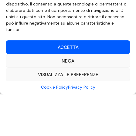
dispositivo. Il consenso a queste tecnologie ci permetterà di
elaborare dati come il comportamento di navigazione o ID
SEGUICI SUI SOCIAL
unici su questo sito. Non acconsentire o ritirare il consenso
può influire negativamente su alcune caratteristiche e
funzioni.
ACCETTA
NEGA
VISUALIZZA LE PREFERENZE
Cookie Policy
Privacy Policy
DOCUMENTO REDATTO AI SENSI DELL’ART. 6 DEL DECRETO DEL MINISTRO
DELLE COMUNICAZIONI 8 APRILE 2004 RECANTE IL CODICE DI
AUTOREGOLAMENTAZIONE IN MATERIA DI ATTUAZIONE DEL PRINCIPIO DEL
PLURALISMO, DI CUI ALL’ART. 11 QUATER, COMMA 2 DELLA LEGGE 22 FEBBRAIO
2000 N. 28, COME INTRODOTTO DALLA LEGGE 6 NOVEMBRE 2003, N. 313
©2022 Video Mediterraneo – Realizzato da
Rubidia.
Tutti i diritti riservati |
RVM Srl – SS 115 Km 339,500 – Modica (RG) | P.Iva 00857190888.