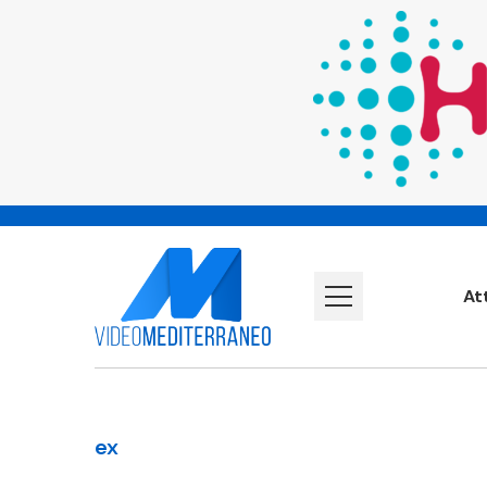
At
ex