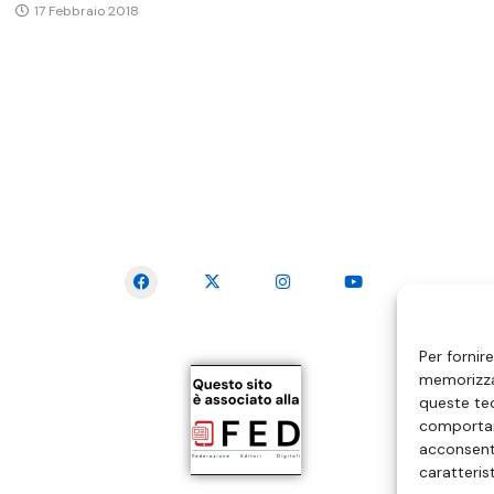
17 Febbraio 2018
SEGUICI SUI SOCIAL
Per fornir
memorizzar
queste tec
comportam
acconsenti
caratteris