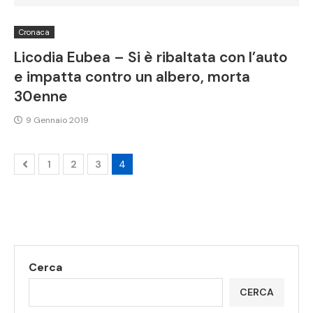
Cronaca
Licodia Eubea – Si è ribaltata con l’auto
e impatta contro un albero, morta
30enne
9 Gennaio 2019
1
2
3
4
Cerca
CERCA