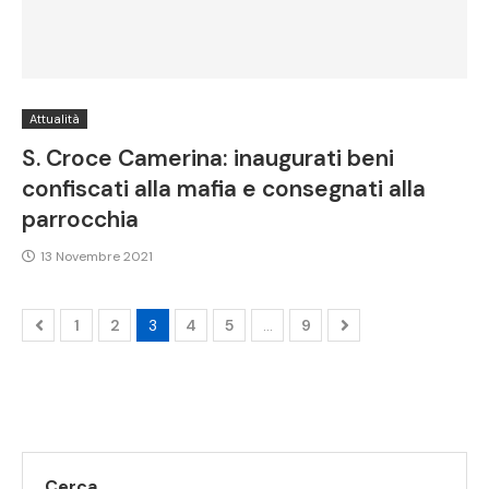
Attualità
S. Croce Camerina: inaugurati beni
confiscati alla mafia e consegnati alla
parrocchia
13 Novembre 2021
1
2
3
4
5
…
9
Cerca