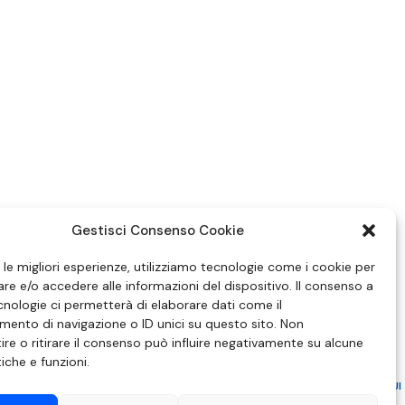
Gestisci Consenso Cookie
e le migliori esperienze, utilizziamo tecnologie come i cookie per
e e/o accedere alle informazioni del dispositivo. Il consenso a
nologie ci permetterà di elaborare dati come il
ento di navigazione o ID unici su questo sito. Non
re o ritirare il consenso può influire negativamente su alcune
tiche e funzioni.
ZIONE IN MATERIA DI ATTUAZIONE DEL PRINCIPIO DEL PLURALISMO, DI CUI
 6 NOVEMBRE 2003, N. 313