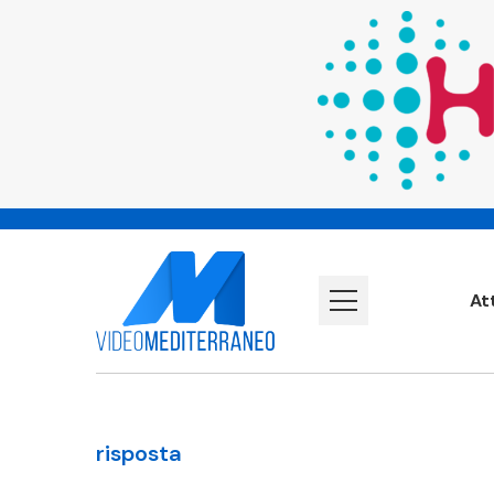
At
risposta