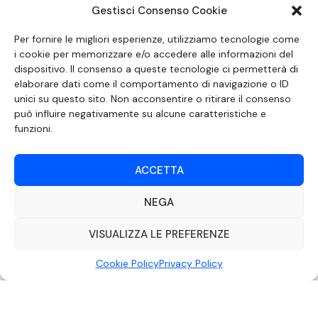
Gestisci Consenso Cookie
Per fornire le migliori esperienze, utilizziamo tecnologie come
i cookie per memorizzare e/o accedere alle informazioni del
dispositivo. Il consenso a queste tecnologie ci permetterà di
elaborare dati come il comportamento di navigazione o ID
SEGUICI SUI SOCIAL
unici su questo sito. Non acconsentire o ritirare il consenso
può influire negativamente su alcune caratteristiche e
funzioni.
ACCETTA
NEGA
VISUALIZZA LE PREFERENZE
Cookie Policy
Privacy Policy
DOCUMENTO REDATTO AI SENSI DELL’ART. 6 DEL DECRETO DEL MINISTRO
DELLE COMUNICAZIONI 8 APRILE 2004 RECANTE IL CODICE DI
AUTOREGOLAMENTAZIONE IN MATERIA DI ATTUAZIONE DEL PRINCIPIO DEL
PLURALISMO, DI CUI ALL’ART. 11 QUATER, COMMA 2 DELLA LEGGE 22 FEBBRAIO
2000 N. 28, COME INTRODOTTO DALLA LEGGE 6 NOVEMBRE 2003, N. 313