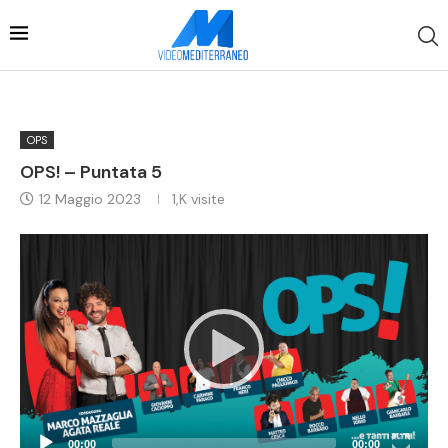
OPS
OPS! – Puntata 5
12 Maggio 2023
1,K
visite
Video
Player
00:00
00:00