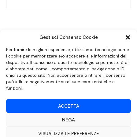
Gestisci Consenso Cookie
SEGUICI SUI SOCIAL
Per fornire le migliori esperienze, utilizziamo tecnologie come
i cookie per memorizzare e/o accedere alle informazioni del
dispositivo. Il consenso a queste tecnologie ci permetterà di
elaborare dati come il comportamento di navigazione o ID
unici su questo sito. Non acconsentire o ritirare il consenso
può influire negativamente su alcune caratteristiche e
funzioni.
ACCETTA
NEGA
DOCUMENTO REDATTO AI SENSI DELL’ART. 6 DEL DECRETO DEL MINISTRO
DELLE COMUNICAZIONI 8 APRILE 2004 RECANTE IL CODICE DI
AUTOREGOLAMENTAZIONE IN MATERIA DI ATTUAZIONE DEL PRINCIPIO DEL
VISUALIZZA LE PREFERENZE