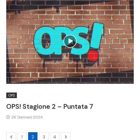
OPS
OPS! Stagione 2 – Puntata 7
26 Gennaio 2024
1
2
3
4