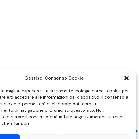
Gestisci Consenso Cookie
e le migliori esperienze, utilizziamo tecnologie come i cookie per
e e/o accedere alle informazioni del dispositivo. Il consenso a
nologie ci permetterà di elaborare dati come il
ento di navigazione o ID unici su questo sito. Non
re o ritirare il consenso può influire negativamente su alcune
tiche e funzioni.
ZIONE IN MATERIA DI ATTUAZIONE DEL PRINCIPIO DEL PLURALISMO, DI CUI
 6 NOVEMBRE 2003, N. 313