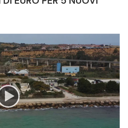
 DI EURO PER 5 NUOVI
Video
Player