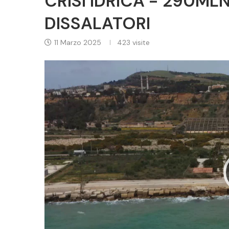
CRISI IDRICA - 290MLN
DISSALATORI
11 Marzo 2025
423
visite