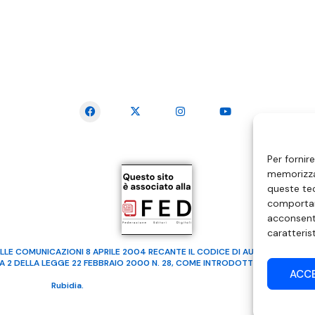
SEGUICI SUI SOCIAL
Per fornir
memorizzar
queste tec
comportam
acconsenti
caratteris
LLE COMUNICAZIONI 8 APRILE 2004 RECANTE IL CODICE DI AUTOREGOLAMENTA
MA 2 DELLA LEGGE 22 FEBBRAIO 2000 N. 28, COME INTRODOTTO DALLA LEGGE
ACC
ealizzato da
Rubidia.
Tutti i diritti riservati | RVM Srl – SS 115 Km 339,500 