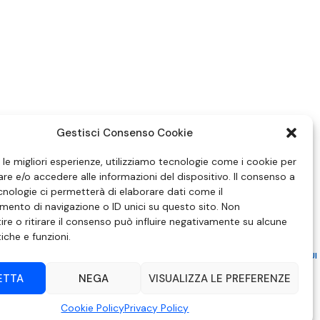
Gestisci Consenso Cookie
e le migliori esperienze, utilizziamo tecnologie come i cookie per
e e/o accedere alle informazioni del dispositivo. Il consenso a
nologie ci permetterà di elaborare dati come il
ento di navigazione o ID unici su questo sito. Non
re o ritirare il consenso può influire negativamente su alcune
tiche e funzioni.
ZIONE IN MATERIA DI ATTUAZIONE DEL PRINCIPIO DEL PLURALISMO, DI CUI
 6 NOVEMBRE 2003, N. 313
ETTA
NEGA
VISUALIZZA LE PREFERENZE
– Modica (RG) | P.Iva 00857190888.
Cookie Policy
Privacy Policy