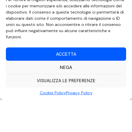
i cookie per memorizzare e/o accedere alle informazioni del
dispositivo. Il consenso a queste tecnologie ci permetterà di
elaborare dati come il comportamento di navigazione o ID
SEGUICI SUI SOCIAL
unici su questo sito. Non acconsentire o ritirare il consenso
può influire negativamente su alcune caratteristiche e
funzioni.
ACCETTA
NEGA
VISUALIZZA LE PREFERENZE
Cookie Policy
Privacy Policy
DOCUMENTO REDATTO AI SENSI DELL’ART. 6 DEL DECRETO DEL MINISTRO
DELLE COMUNICAZIONI 8 APRILE 2004 RECANTE IL CODICE DI
AUTOREGOLAMENTAZIONE IN MATERIA DI ATTUAZIONE DEL PRINCIPIO DEL
PLURALISMO, DI CUI ALL’ART. 11 QUATER, COMMA 2 DELLA LEGGE 22 FEBBRAIO
2000 N. 28, COME INTRODOTTO DALLA LEGGE 6 NOVEMBRE 2003, N. 313
©2022 Video Mediterraneo – Realizzato da
Rubidia.
Tutti i diritti riservati |
RVM Srl – SS 115 Km 339,500 – Modica (RG) | P.Iva 00857190888.