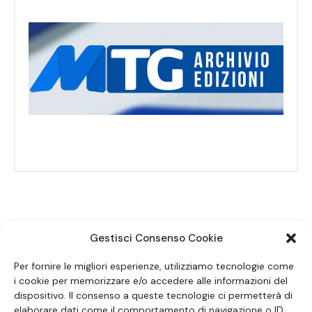
Gestisci Consenso Cookie
SEGUICI SUI SOCIAL
Per fornire le migliori esperienze, utilizziamo tecnologie come
i cookie per memorizzare e/o accedere alle informazioni del
dispositivo. Il consenso a queste tecnologie ci permetterà di
elaborare dati come il comportamento di navigazione o ID