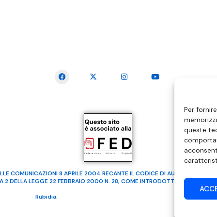
SEGUICI SUI SOCIAL
Per fornir
memorizzar
queste tec
comportam
acconsenti
caratteris
LLE COMUNICAZIONI 8 APRILE 2004 RECANTE IL CODICE DI AUTOREGOLAMENTA
MA 2 DELLA LEGGE 22 FEBBRAIO 2000 N. 28, COME INTRODOTTO DALLA LEGGE
ACC
ealizzato da
Rubidia.
Tutti i diritti riservati | RVM Srl – SS 115 Km 339,500 