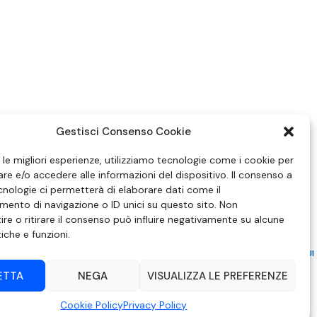
Gestisci Consenso Cookie
e le migliori esperienze, utilizziamo tecnologie come i cookie per
e e/o accedere alle informazioni del dispositivo. Il consenso a
nologie ci permetterà di elaborare dati come il
ento di navigazione o ID unici su questo sito. Non
re o ritirare il consenso può influire negativamente su alcune
tiche e funzioni.
ZIONE IN MATERIA DI ATTUAZIONE DEL PRINCIPIO DEL PLURALISMO, DI CUI
 6 NOVEMBRE 2003, N. 313
ETTA
NEGA
VISUALIZZA LE PREFERENZE
– Modica (RG) | P.Iva 00857190888.
Cookie Policy
Privacy Policy