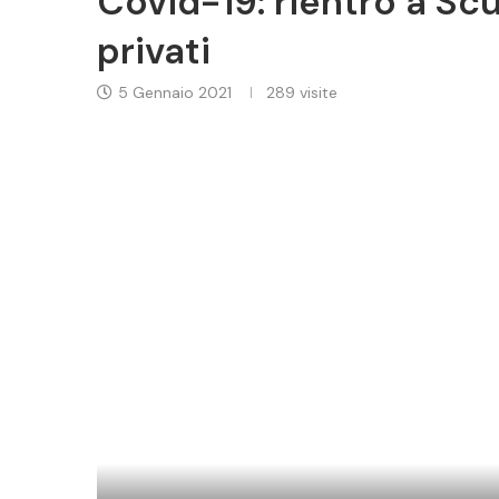
Covid-19: rientro a Sc
privati
5 Gennaio 2021
289
visite