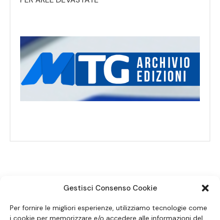
Gestisci Consenso Cookie
SEGUICI SUI SOCIAL
Per fornire le migliori esperienze, utilizziamo tecnologie come
i cookie per memorizzare e/o accedere alle informazioni del