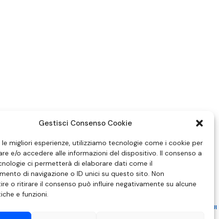
Gestisci Consenso Cookie
e le migliori esperienze, utilizziamo tecnologie come i cookie per
e e/o accedere alle informazioni del dispositivo. Il consenso a
nologie ci permetterà di elaborare dati come il
ento di navigazione o ID unici su questo sito. Non
re o ritirare il consenso può influire negativamente su alcune
tiche e funzioni.
ZIONE IN MATERIA DI ATTUAZIONE DEL PRINCIPIO DEL PLURALISMO, DI CUI
 6 NOVEMBRE 2003, N. 313