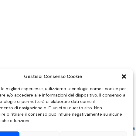
Gestisci Consenso Cookie
e le migliori esperienze, utilizziamo tecnologie come i cookie per
e e/o accedere alle informazioni del dispositivo. Il consenso a
nologie ci permetterà di elaborare dati come il
ento di navigazione o ID unici su questo sito. Non
re o ritirare il consenso può influire negativamente su alcune
tiche e funzioni.
ZIONE IN MATERIA DI ATTUAZIONE DEL PRINCIPIO DEL PLURALISMO, DI CUI
 6 NOVEMBRE 2003, N. 313